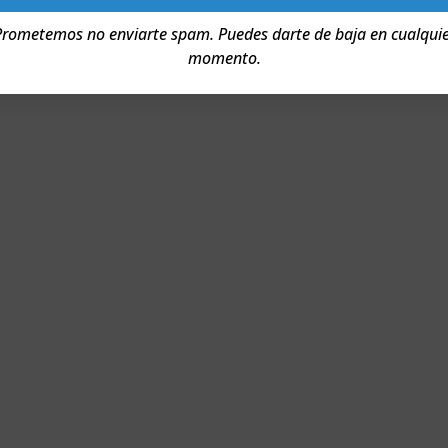
rometemos no enviarte spam. Puedes darte de baja en cualqui
momento.
¿QUIERES SABER MÁS SOBRE NUESTROS VINOS?
E EN CONTACTO CON NOS