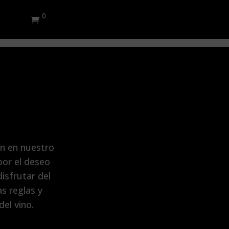
0
én en nuestro
por el deseo
isfrutar del
s reglas y
el vino.