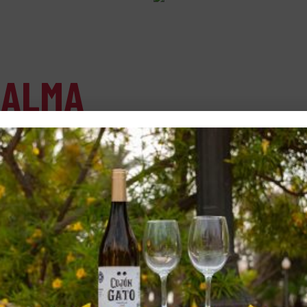
 ALMA
l corazón de nuestra empresa. Aquí,
 se mezclan con innovación para crear vinos
uestras bodegas, cada miembro aporta su
cada vino sea tan único y especial como las