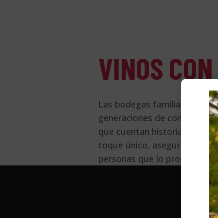
VINOS CON
Las bodegas familiares son e
generaciones de conocimiento
que cuentan historias. En n
toque único, asegurando que 
personas que lo producen.