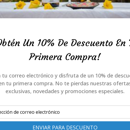
D.O.
escubrir y disfrutar de la diversidad y riqueza de nue
s una puerta abierta a un mundo de sabores, aromas
Obtén Un 10% De Descuento En 
s Divertidos, celebramos la variedad y la singularidad
tros clientes vinos que son el fiel reflejo del carácter
Primera Compra!
origen.
 tu correo electrónico y disfruta de un 10% de desc
en tu primera compra. No te pierdas nuestras oferta
exclusivas, novedades y promociones especiales.
VER VINOS