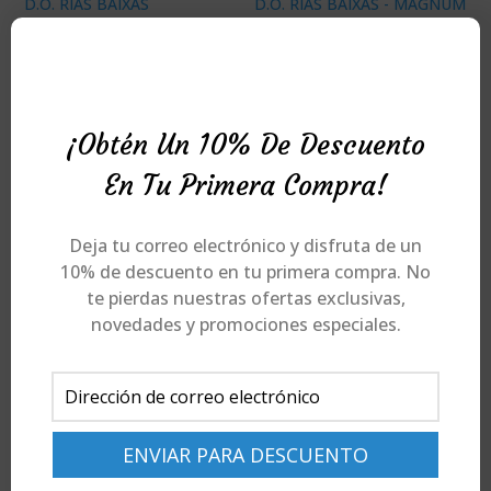
FROIÑA CASA DO SOL –
ALBARIÑO – VINO BLANCO D.O.
FROIÑA CASA DO SOL –
RIAS BAIXAS
ALBARIÑO – VINO BLANCO D.O.
RIAS BAIXAS – MAGNUM (1,5L.)
9,90
€
¡Obtén Un 10% De Descuento
19,90
€
En Tu Primera Compra!
Comprar
Comprar
Deja tu correo electrónico y disfruta de un
10% de descuento en tu primera compra. No
te pierdas nuestras ofertas exclusivas,
novedades y promociones especiales.
LA CHELO – VERMUT
8,50
€
LA CHELO NATURAL SWEET –
MALVAR – VINO BLANCO
7,50
€
Comprar