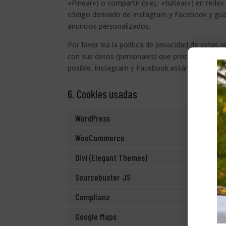
«Pinear») o compartir (p.ej.: «tuitear») en red
código derivado de Instagram y Facebook y guar
anuncios personalizados.
Por favor lea la política de privacidad de esta
con sus datos (personales) que procesan usand
posible. Instagram y Facebook están ubicados e
6. Cookies usadas
WordPress
WooCommerce
Divi (Elegant Themes)
Sourcebuster JS
Complianz
Google Maps