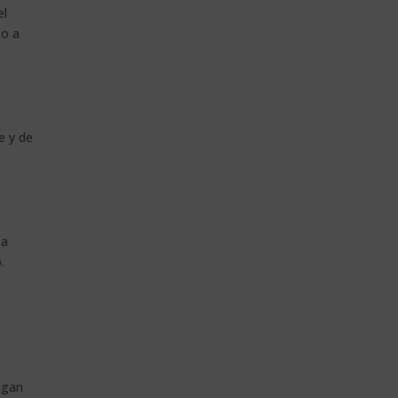
el
 o a
e y de
za
.
igan