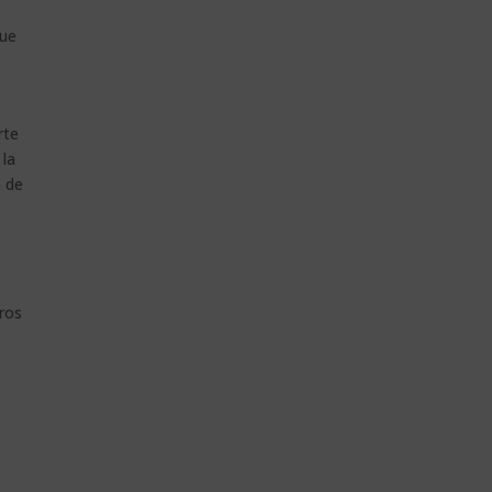
que
rte
 la
n de
tros