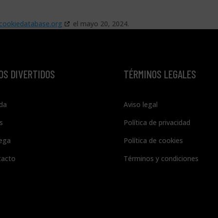
cookiedatabase.org
el mayo 20, 2024.
OS DIVERTIDOS
TÉRMINOS LEGALES
da
Aviso legal
s
Política de privacidad
ega
Política de cookies
tacto
Términos y condiciones