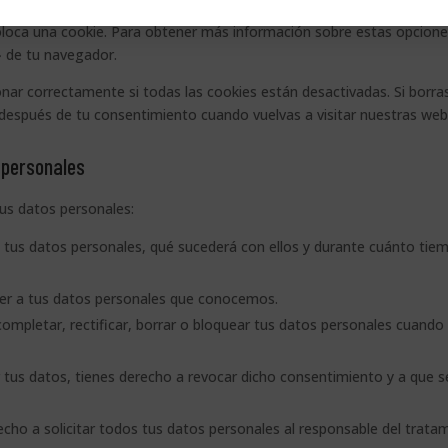
olocadas. Otra opción es cambiar los ajustes de tu navegador de Int
oloca una cookie. Para obtener más información sobre estas opcione
» de tu navegador.
ar correctamente si todas las cookies están desactivadas. Si borras
 después de tu consentimiento cuando vuelvas a visitar nuestras web
 personales
tus datos personales:
 tus datos personales, qué sucederá con ellos y durante cuánto tie
der a tus datos personales que conocemos.
completar, rectificar, borrar o bloquear tus datos personales cuando 
 tus datos, tienes derecho a revocar dicho consentimiento y a que s
echo a solicitar todos tus datos personales al responsable del trata