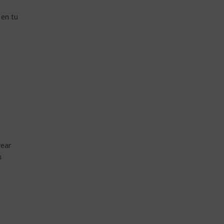
 en tu
rear
n