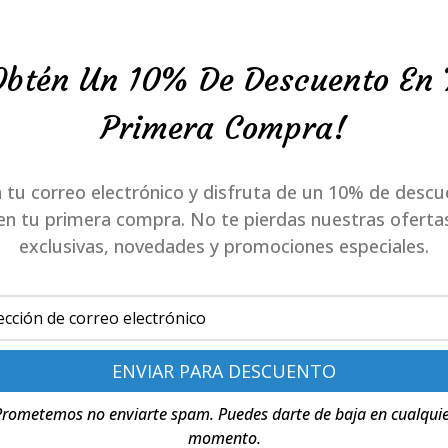
js
to
Propósito pendiente de investigación
com
Con
serv
to
Estadísticas
goo
Obtén Un 10% De Descuento En 
Con
serv
map
to
fac
serv
Primera Compra!
vari
e mostraremos una ventana emergente con una explicación sobre las
r preferencias», aceptas que usemos las categorías de cookies y pl
 tu correo electrónico y disfruta de un 10% de desc
al y como se describe en esta política de cookies. Puedes desactiva
 por favor, ten en cuenta que nuestra web puede dejar de funcionar
en tu primera compra. No te pierdas nuestras oferta
exclusivas, novedades y promociones especiales.
to
lidad con JavaScript. En AMP, puedes utilizar el botón de gestionar e
e cookies
rometemos no enviarte spam. Puedes darte de baja en cualqui
eliminar las cookies de forma automática o manual. También puedes
momento.