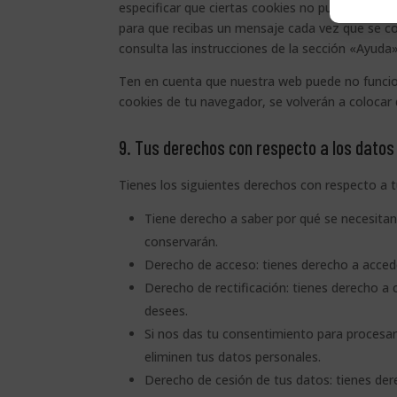
especificar que ciertas cookies no pueden ser c
para que recibas un mensaje cada vez que se c
consulta las instrucciones de la sección «Ayuda
Ten en cuenta que nuestra web puede no funcion
cookies de tu navegador, se volverán a colocar
9. Tus derechos con respecto a los datos
Tienes los siguientes derechos con respecto a 
Tiene derecho a saber por qué se necesitan
conservarán.
Derecho de acceso: tienes derecho a acce
Derecho de rectificación: tienes derecho a 
desees.
Si nos das tu consentimiento para procesar
eliminen tus datos personales.
Derecho de cesión de tus datos: tienes der