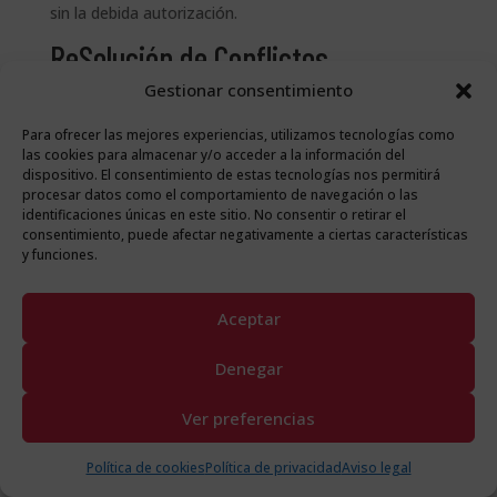
sin la debida autorización.
ReSolución de Conflictos
Gestionar consentimiento
·
Legislación aplicable y jurisdicción
Para ofrecer las mejores experiencias, utilizamos tecnologías como
La relación entre
VINOS DIVERTIDOS
y el Consumidor
las cookies para almacenar y/o acceder a la información del
y Usuario se regirá por la normativa española vigente.
dispositivo. El consentimiento de estas tecnologías nos permitirá
De conformidad con lo dispuesto en el artículo 90.2
procesar datos como el comportamiento de navegación o las
del TRLGDCU, todas las disputas y reclamaciones
identificaciones únicas en este sitio. No consentir o retirar el
consentimiento, puede afectar negativamente a ciertas características
derivadas de este aviso legal se resolverán por los
y funciones.
Juzgados y Tribunales del domicilio del consumidor.
·
Hojas de reclamaciones
Aceptar
En
VINOS DIVERTIDOS
nos comprometemos a
Denegar
garantizar la satisfacción de nuestros clientes y a
atender cualquier reclamación de manera oportuna y
Ver preferencias
eficaz. Si en algún momento consideras que tus
derechos como consumidor no han sido respetados o
Política de cookies
Política de privacidad
Aviso legal
tienes alguna queja sobre nuestros productos o