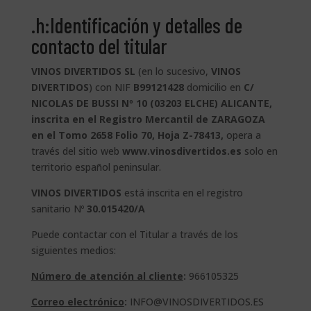
.h:I
dentificación y detalles de
contacto del titular
VINOS DIVERTIDOS SL
(en lo sucesivo,
VINOS
DIVERTIDOS
) con NIF
B99121428
domicilio en
C/
NICOLAS DE BUSSI Nº 10 (03203 ELCHE) ALICANTE,
inscrita en el Registro Mercantil de ZARAGOZA
en el Tomo 2658 Folio 70, Hoja Z-78413,
opera a
través del sitio web
www.vinosdivertidos.es
solo en
territorio español peninsular.
VINOS DIVERTIDOS
está inscrita en el registro
sanitario Nº
30.015420/A
Puede contactar con el Titular a través de los
siguientes medios:
Número de atención al cliente
:
966105325
Correo electrónico
:
INFO@VINOSDIVERTIDOS.ES