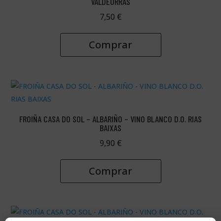
VALDEORRAS
7,50
€
Comprar
FROIÑA CASA DO SOL – ALBARIÑO – VINO BLANCO D.O. RIAS
BAIXAS
9,90
€
Comprar