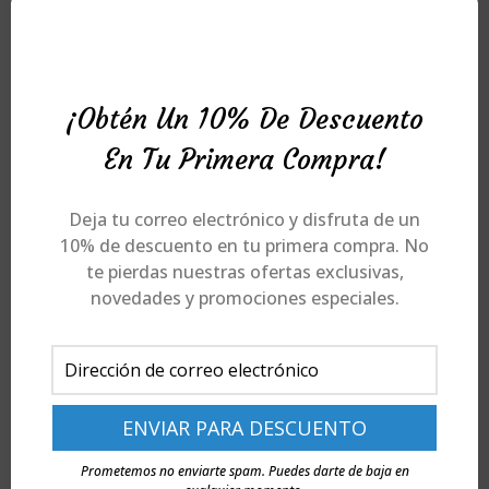
FROIÑA CASA DO SOL – ALBARIÑO – VINO BLANCO D.O. RIAS
BAIXAS – MAGNUM (1,5L.)
19,90
€
¡Obtén Un 10% De Descuento
En Tu Primera Compra!
Comprar
Deja tu correo electrónico y disfruta de un
10% de descuento en tu primera compra. No
te pierdas nuestras ofertas exclusivas,
novedades y promociones especiales.
LA CHELO – VERMUT
8,50
€
Comprar
Prometemos no enviarte spam. Puedes darte de baja en